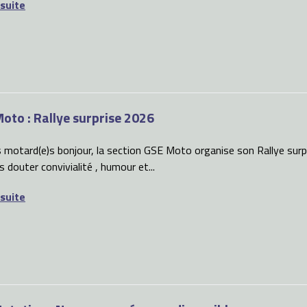
 suite
oto : Rallye surprise 2026
 motard(e)s bonjour, la section GSE Moto organise son Rallye surpr
s douter convivialité , humour et...
 suite