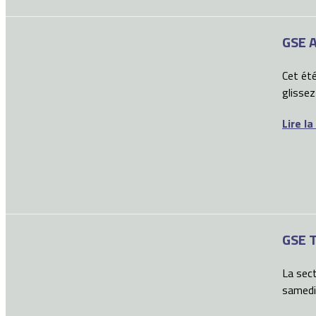
GSE A
Cet été
glissez
Lire la
GSE T
La sect
samedi 