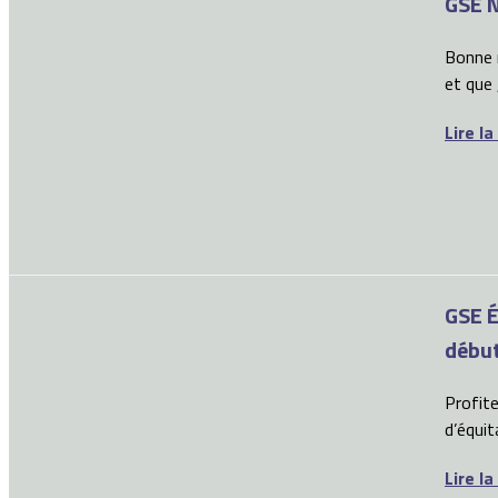
GSE N
Bonne n
et que 
Lire la
GSE É
débu
Profit
d’équit
Lire la