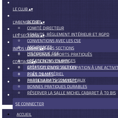
LE CLUB
▴
▾
ACCUEIL
L'AGENDA GSE
▴
▾
COMITÉ DIRECTEUR
STATUTS, RÈGLEMENT INTÉRIEUR ET RGPD
LES SECTIONS
▴
▾
CONVENTIONS AVEC LES CSE
ASSURANCES
LES SITES DES SECTIONS
INFOS UTILES
▴
▾
HISTORIQUE GSE
DISCIPLINES / SPORTS PRATIQUÉS
LES SECTIONS EN IMAGES
CRÉATION DE COMPTE
CONTACT
▴
▾
CRÉATION D'UNE SECTION
ATTESTATION DE PARTICIPATION À UNE ACTIVI
PRÊT DE MATÉRIEL
PLAN D'ACCÈS
PARTENARIATS COMMERCIAUX
FORMULAIRE DE CONTACT
BONNES PRATIQUES DURABLES
RÉSERVER LA SALLE MICHEL CABARET À T0 BIS
SE CONNECTER
ACCUEIL