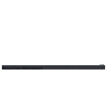
Ressources Webmasters
Guides, tutoriels, vidéos...paramétrages
Signatures personnalisables pour mails
Charte de communication GSE
Je m'abonne à la newsletter