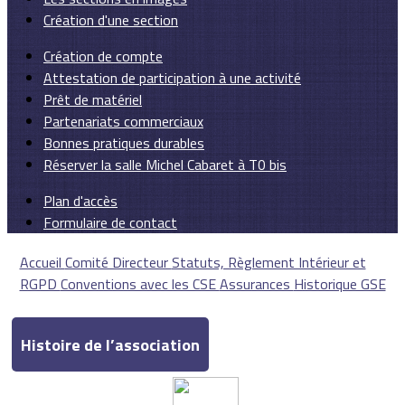
Création d'une section
Création de compte
Attestation de participation à une activité
Prêt de matériel
Partenariats commerciaux
Bonnes pratiques durables
Réserver la salle Michel Cabaret à T0 bis
Plan d'accès
Formulaire de contact
Accueil
Comité Directeur
Statuts, Règlement Intérieur et
RGPD
Conventions avec les CSE
Assurances
Historique GSE
Histoire de l’association