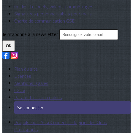
Guides, tutoriels, vidéos...paramétrages
Signatures personnalisables pour mails
Charte de communication GSE
Je m'abonne à la newsletter
OK
Plan du site
Licences
Mentions légales
CGUV
Paramétrer vos cookies
Se connecter
Propulsé par AssoConnect, le logiciel des Clubs
Omnisports