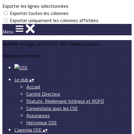
Exporter les lignes sélectionnées
Exporter toutes les colonnes
Exporter uniquement les colonnes affichées
Menu
Ajoutez un logo, un bouton, des réseaux sociaux
Cliquez pour éditer
Le club
▴
▾
Accueil
Comité Directeur
Statuts, Règlement Intérieur et RGPD
Conventions avec les CSE
Assurances
Historique GSE
L'agenda GSE
▴
▾