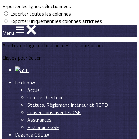
Exporter les lignes sélectionnées
Exporter toutes les colonnes
Exporter uniquement les colonnes affichées
Menu
Ajoutez un logo, un bouton, des réseaux sociaux
Cliquez pour éditer
Le club
▴
▾
Accueil
Comité Directeur
Statuts, Règlement Intérieur et RGPD
Conventions avec les CSE
Assurances
Historique GSE
L'agenda GSE
▴
▾