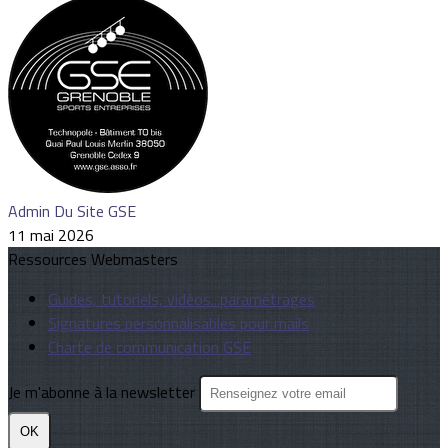
Admin Du Site GSE
11 mai 2026
Ressources Webmasters
Guides, tutoriels, vidéos...paramétrages
Signatures personnalisables pour mails
Charte de communication GSE
Je m'abonne à la newsletter
OK